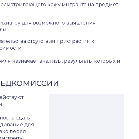
 осматривающего кожу мигранта на предмет
психиатру для возможного выявления
ли.
ательства отсутствия пристрастия к
симости.
иля назначает анализы, результаты которых и
МЕДКОМИССИИ
действуют
м
ность сдать
едование для
ако перед
мигранту