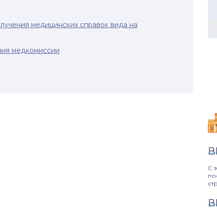
лучения медицинских справок вида на
ния медкомиссии
В
С 
по
ст
В