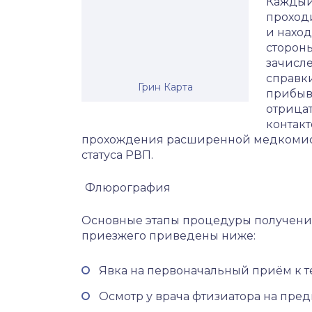
Каждый
проход
и нахо
стороны
зачисле
справки
Грин Карта
прибыв
отрица
контакт
прохождения расширенной медкомис
статуса РВП.
Флюрография
Основные этапы процедуры получения
приезжего приведены ниже:
Явка на первоначальный приём к т
Осмотр у врача фтизиатора на пре