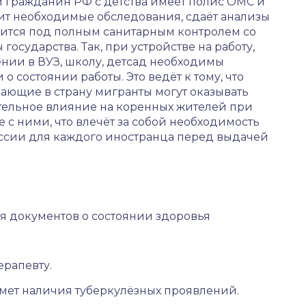
 гражданин РФ с детства имеет полис ОМС и
ит необходимые обследования, сдаёт анализы
дится под полным санитарным контролем со
 государства. Так, при устройстве на работу,
нии в ВУЗ, школу, детсад необходимы
 о состоянии работы. Это ведёт к тому, что
ающие в страну мигранты могут оказывать
тельное влияние на коренных жителей при
е с ними, что влечёт за собой необходимость
сии для каждого иностранца перед выдачей
 документов о состоянии здоровья
ерапевту.
дмет наличия туберкулёзных проявлений.