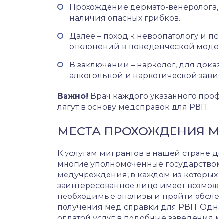
Прохождение дермато-венеролога,
наличия опасных грибков.
Далее – поход к невропатологу и 
отклонений в поведенческой моде
В заключении – нарколог, для доказ
алкогольной и наркотической зави
Важно!
Врач каждого указанного проф
лягут в основу медсправок для РВП.
МЕСТА ПРОХОЖДЕНИЯ 
К услугам мигрантов в нашей стране 
многие уполномоченные государство
медучреждения, в каждом из которых
заинтересованное лицо имеет возмож
необходимые анализы и пройти обсл
получения мед справки для РВП. Одн
оплатой услуг в подобные заведения 