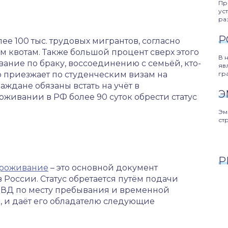
Пр
ус
ра
Р
ее 100 тыс. трудовых мигрантов, согласно
квотам. Также большой процент сверх этого
В 
ание по браку, воссоединению с семьёй, кто-
яв
то приезжает по студенческим визам на
гр
аждане обязаны встать на учёт в
Э
оживании в РФ более 90 суток обрести статус
Эм
ст
Р
проживание
– это основной документ
 России. Статус обретается путём подачи
МВД по месту пребывания и временной
, и даёт его обладателю следующие