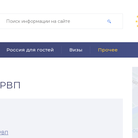
Россия для гостей
Визы
Прочее
 РВП
 РВП