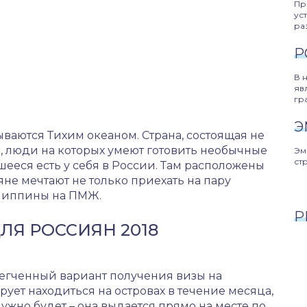
Пр
ус
ра
Р
В 
яв
гр
Э
ваются Тихим океаном. Страна, состоящая не
, люди на которых умеют готовить необычные
Эм
ст
шееся есть у себя в России. Там расположены
не мечтают не только приехать на пару
илиппины на ПМЖ.
Р
Я РОССИЯН 2018
легченный вариант получения визы на
ует находиться на островах в течение месяца,
ужно будет – она выдается прямо на месте по