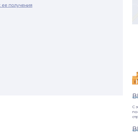
 ее получения
В
С 
по
ст
В