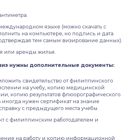
антиметра.
 международном языке (можно скачать с
полнить на компьютере, но подпись и дата
подтверждая тем самым визирование данных).
я или аренды жилья.
 виз нужны дополнительные документы:
иложить свидетельство от филиппинского
числении на учебу, копию медицинской
сии, копию результатов флюорографического
а иногда нужен сертификат на знание
 справку с предыдущего места учебы.
кт с филиппинским работодателем и
ашение на работу и копию информационной