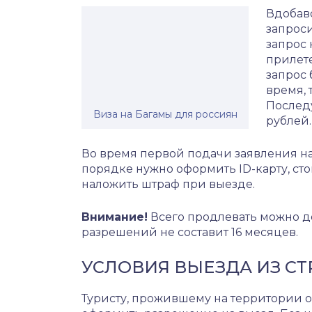
Вдобаво
запроси
запрос 
прилете
запрос 
время, 
Послед
Виза на Багамы для россиян
рублей.
Во время первой подачи заявления н
порядке нужно оформить ID-карту, сто
наложить штраф при выезде.
Внимание!
Всего продлевать можно до
разрешений не составит 16 месяцев.
УСЛОВИЯ ВЫЕЗДА ИЗ С
Туристу, прожившему на территории о