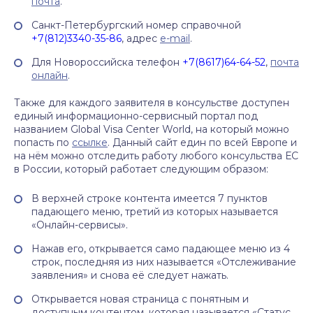
почта
.
Санкт-Петербургский номер справочной
+7(812)3340-35-86
, адрес
e-mail
.
Для Новороссийска телефон
+7(8617)64-64-52
,
почта
онлайн
.
Также для каждого заявителя в консульстве доступен
единый информационно-сервисный портал под
названием Global Visa Center World, на который можно
попасть по
ссылке
. Данный сайт един по всей Европе и
на нём можно отследить работу любого консульства ЕС
в России, который работает следующим образом:
В верхней строке контента имеется 7 пунктов
падающего меню, третий из которых называется
«Онлайн-сервисы».
Нажав его, открывается само падающее меню из 4
строк, последняя из них называется «Отслеживание
заявления» и снова её следует нажать.
Открывается новая страница с понятным и
доступным контентом, которая называется «Статус