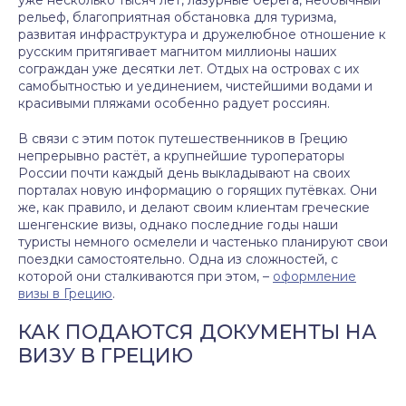
уже несколько тысяч лет, лазурные берега, необычный
рельеф, благоприятная обстановка для туризма,
развитая инфраструктура и дружелюбное отношение к
русским притягивает магнитом миллионы наших
сограждан уже десятки лет. Отдых на островах с их
самобытностью и уединением, чистейшими водами и
красивыми пляжами особенно радует россиян.
В связи с этим поток путешественников в Грецию
непрерывно растёт, а крупнейшие туроператоры
России почти каждый день выкладывают на своих
порталах новую информацию о горящих путёвках. Они
же, как правило, и делают своим клиентам греческие
шенгенские визы, однако последние годы наши
туристы немного осмелели и частенько планируют свои
поездки самостоятельно. Одна из сложностей, с
которой они сталкиваются при этом, –
оформление
визы в Грецию
.
КАК ПОДАЮТСЯ ДОКУМЕНТЫ НА
ВИЗУ В ГРЕЦИЮ