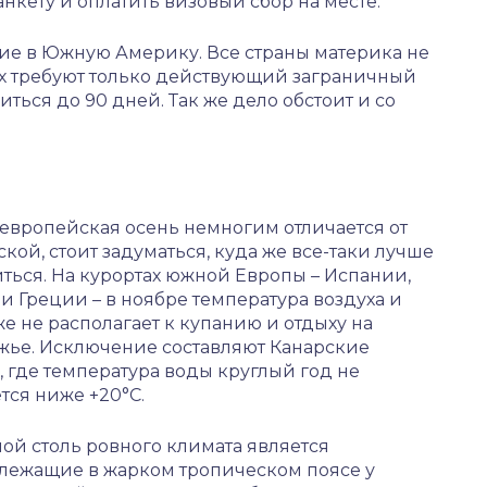
анкету и оплатить визовый сбор на месте.
ие в Южную Америку. Все страны материка не
ах требуют только действующий заграничный
ться до 90 дней. Так же дело обстоит и со
 европейская осень немногим отличается от
кой, стоит задуматься, куда же все-таки лучше
ться. На курортах южной Европы – Испании,
и Греции – в ноябре температура воздуха и
е не располагает к купанию и отдыху на
жье. Исключение составляют Канарские
, где температура воды круглый год не
тся ниже +20°C.
ой столь ровного климата является
 лежащие в жарком тропическом поясе у