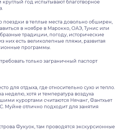
и круглый год испытывают благотворное
в.
ор поездки в теплые места довольно обширен,
виться в ноябре в Марокко, ОАЭ, Тунис или
бразные традиции, погоду, исторические
из них есть великолепные пляжи, развитая
сионные программы.
отребовать только заграничный паспорт
то для отдыха, где относительно сухо и тепло.
а неделю, хотя и температура воздуха
рошими курортами считаются Нячанг, Фантхьет
°С. Муйне отлично подходит для занятия
строва Фукуок, там проводятся экскурсионные