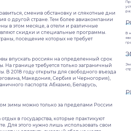
Пр
ус
ра
авиться, сменив обстановку и слякотные дни
ния о другой стране. Тем более авиакомпании
Р
ны в этом месяце, а отели и различные
авляют скидки и специальные программы.
В 
яв
раны, посещение которых не требует
гр
Э
овы впускать россиян на определенный срок
Эм
. На границе требуется только заграничный
ст
ы. В 2018 году открыты для свободного въезда
цеговина, Македония, Сербия и Черногория),
аничного паспорта: Абхазию, Беларусь,
Р
ом зимы можно только за пределами России
 отдых в государства, которые практикуют
те. Для этого нужно лишь использовать свои