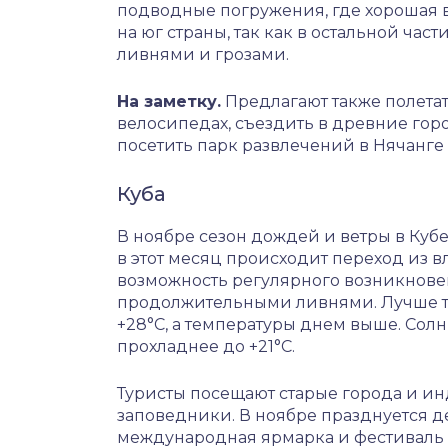
подводные погружения, где хорошая в
на юг страны, так как в остальной час
ливнями и грозами.
На заметку.
Предлагают также полетат
велосипедах, съездить в древние гор
посетить парк развлечений в Нячанге
Куба
В ноябре сезон дождей и ветры в Кубе 
в этот месяц происходит переход из вл
возможность регулярного возникнове
продолжительными ливнями. Лучше так
+28°С, а температуры днем выше. Солнц
прохладнее до +21°С.
Туристы посещают старые города и и
заповедники. В ноябре празднуется д
международная ярмарка и фестиваль 