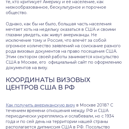
те, кто критикует Америку и её население, как
низкообразованное, бескультурное и порочное
общество.
Однако, как бы ни было, большая часть населения
мечтает хоть на недельку оказаться в США и своими
глазами увидеть, как живут американцы. Не
исключение тому и Россия, что влечёт за собой
огромное количество заявлений на соискание разного
рода визовых документов на право посещения США.
Этим сектором своей работы занимается консульство
США в Москве, его официальный сайт по оформлению
документов на визу.
КООРДИНАТЫ ВИЗОВЫХ
ЦЕНТРОВ США В РФ
Как получить американскую визу
в Москве 2018? С
течением времени отношения между РФ и США
периодически укреплялись и ослабевали, но с 1934
года и по сей день на территории нашей страны
располагается дипмиссия США в РФ. Посольство