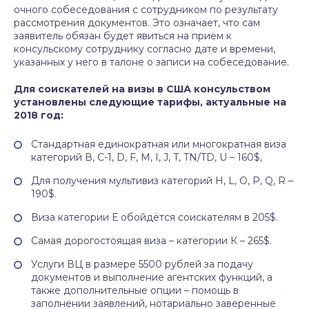
очного собеседования с сотрудником по результату
рассмотрения документов. Это означает, что сам
заявитель обязан будет явиться на приём к
консульскому сотруднику согласно дате и времени,
указанных у него в талоне о записи на собеседование.
Для соискателей на визы в США консульством
установлены следующие тарифы, актуальные на
2018 год:
Стандартная единократная или многократная виза
категорий В, С-1, D, F, M, I, J, T, TN/TD, U – 160$,
Для получения мультивиз категорий H, L, O, P, Q, R –
190$.
Виза категории Е обойдётся соискателям в 205$.
Самая дорогостоящая виза – категории К – 265$.
Услуги ВЦ в размере 5500 рублей за подачу
документов и выполнение агентских функций, а
также дополнительные опции – помощь в
заполнении заявлений, нотариально заверенные