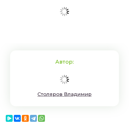
Автор:
Cтoляpoв Влaдимиp