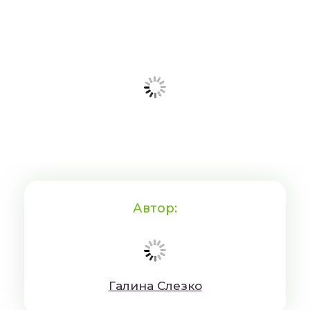
Автор:
Гaлинa Cлeзкo