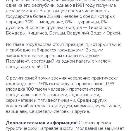
одна из его республик, однако в1991 году получила
независимость. В настоящее время численность
государства более 3,5 млн. человек, среди которых
порядка 76% — молдаване, 8% — украинцы, 6% —
русские. В списке крупных городов — Тирасполь,
Бендеры, Кишинев, Бельцы, Вадул-луй-Водэ и Орхей.
Во главе государства стоит президент, который тайно
и свободно избирается гражданами. Высшим
законодательным органом страны выступает
Парламент, состоящий из одной палаты с числом
представителей 101.
С религиозной точки зрения население практически
однородное — 93% исповедуют православие, 1,9%
(порядка 100 тысяч человек)- протестантство,
представленное баптистами, адвентистами,
харизматами и пятидесятниками. Среди других
концессий встречаются: иудеи, мормоны, мусульмане,
вайшнавы, Свидетели Иеговы и другие.
Дополнительная информация!
С точки зрения
туристической направленности, Молдавия не занимает