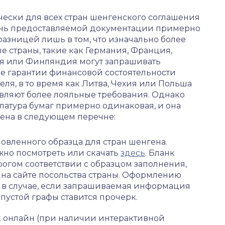
чески для всех стран шенгенского соглашения
нь предоставляемой документации примерно
 разницей лишь в том, что изначально более
е страны, такие как Германия, Франция,
я или Финляндия могут запрашивать
е гарантии финансовой состоятельности
еля, в то время как Литва, Чехия или Польша
вляют более лояльные требования. Однако
латура бумаг примерно одинаковая, и она
ена в следующем перечне:
овленного образца для стран шенгена.
но посмотреть или скачать
здесь
. Бланк
рогом соответствии с образцом заполнения,
т на сайте посольства страны. Оформлению
а в случае, если запрашиваемая информация
 пустой графы ставится прочерк.
к онлайн (при наличии интерактивной