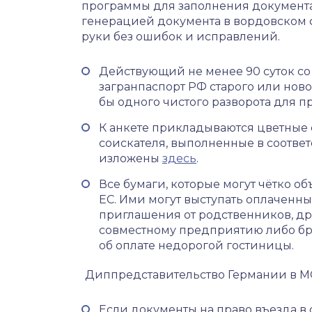
программы для заполнения документа
генерацией документа в вордовском ф
руки без ошибок и исправлений.
Действующий не менее 90 суток со
загранпаспорт РФ старого или ново
бы одного чистого разворота для 
К анкете прикладываются цветные ф
соискателя, выполненные в соответ
изложены
здесь
.
Все бумаги, которые могут чётко об
ЕС. Ими могут выступать оплаченны
приглашения от родственников, др
совместному предприятию либо бр
об оплате недорогой гостиницы.
Диппредставительство Германии в М
Если документы на право въезда в 