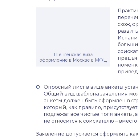
Практи
перече
схож, с
развиты
Испани
больши
соискат
Шенгенская виза
предъя
оформление в Москве в МФЦ
номенк
привед
Опросный лист в виде анкеты устан
Общий вид шаблона заявления мож
анкеты должен быть оформлен в ст
который, как правило, присутствуе
подлежат все чистые поля анкеты, 
не относится к соискателю – вместо
Заявление допускается оформлять ка