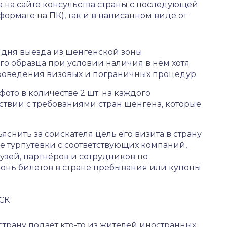
 на сайте консульства страны с последующей
ормате на ПК), так и в написанном виде от
 дня выезда из шенгенской зоны
го образца при условии наличия в нём хотя
проведения визовых и пограничных процедур.
ото в количестве 2 шт. на каждого
ствии с требованиями стран шенгена, которые
ъяснить за соискателя цель его визита в страну
е турпутёвки с соответствующих компаний,
узей, партнёров и сотрудников по
онь билетов в стране пребывания или купоны
СК
страну подаёт кто-то из жителей иностранных