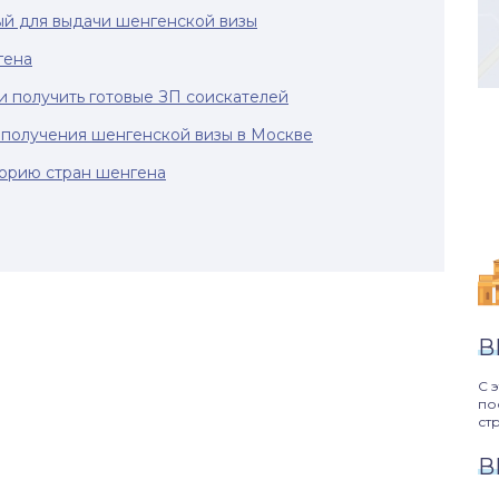
й для выдачи шенгенской визы
гена
и получить готовые ЗП соискателей
 получения шенгенской визы в Москве
торию стран шенгена
В
С 
по
ст
В