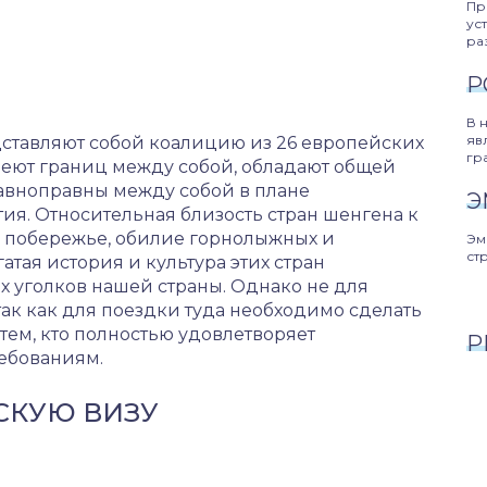
Пр
ус
ра
Р
В 
яв
ставляют собой коалицию из 26 европейских
гр
меют границ между собой, обладают общей
авноправны между собой в плане
Э
ия. Относительная близость стран шенгена к
 побережье, обилие горнолыжных и
Эм
ст
атая история и культура этих стран
х уголков нашей страны. Однако не для
так как для поездки туда необходимо сделать
 тем, кто полностью удовлетворяет
Р
ебованиям.
СКУЮ ВИЗУ