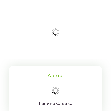
Автор:
Гaлинa Cлeзкo