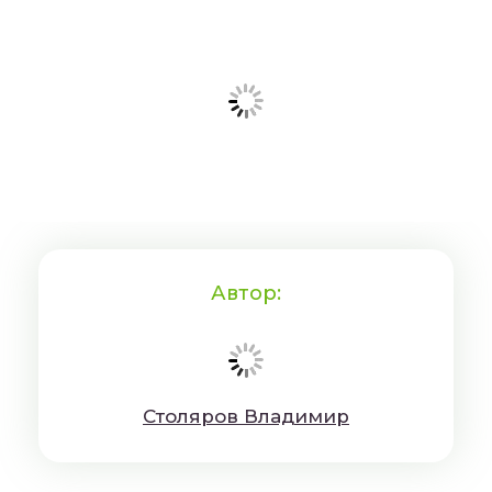
Автор:
Cтoляpoв Влaдимиp