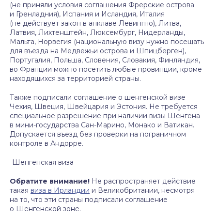
(не приняли условия соглашения Фрерские острова
и Гренладния), Испания и Исландия, Италия
(не действует закон в анклаве Левингно), Литва,
Латвия, Лихтенштейн, Люксембург, Нидерланды,
Мальта, Норвегия (национальную визу нужно посещать
для въезда на Медвежьи острова и Шпицберген),
Португалия, Польша, Словения, Словакия, Финляндия,
во Франции можно посетить любые провинции, кроме
находящихся за территорией страны.
Также подписали соглашение о шенгенской визе
Чехия, Швеция, Швейцария и Эстония. Не требуется
специальное разрешение при наличии визы Шенгена
в мини-государства Сан-Марино, Монако и Ватикан.
Допускается въезд без проверки на пограничном
контроле в Андорре.
Шенгенская виза
Обратите внимание!
Не распространяет действие
такая
виза в Ирландии
и Великобритании, несмотря
на то, что эти страны подписали соглашение
о Шенгенской зоне.