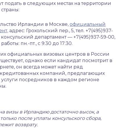
т подать в следующих местах на территории
 страны:
льство Ирландии в Москве,
официальный
ент,
адрес: Грохольский пер., 5, тел. +7(495)937-
1, консульский департамент — +7(495)937-59-00,
работы: пн.-пт., с 9:30 до 17:30.
их официальных визовых центров в России
уществует, однако если кандидат посмотрит в
рнете, он всегда может найти ряд
кредитованных компаний, предлагающих
 услуги посредников в каждом регионе
ны.
на визы в Ирландию достаточно высок, а
олько после уплаты консульского сбора,
лежит возврату.