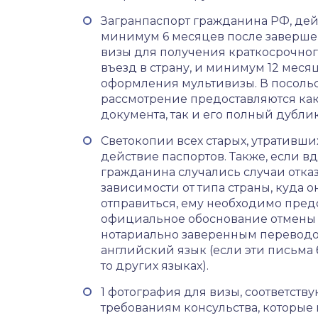
Загранпаспорт гражданина РФ, де
минимум 6 месяцев после заверше
визы для получения краткосрочног
въезд в страну, и минимум 12 меся
оформления мультивизы. В посольс
рассмотрение предоставляются ка
документа, так и его полный дублик
Светокопии всех старых, утративши
действие паспортов. Также, если вд
гражданина случались случаи отказ
зависимости от типа страны, куда о
отправиться, ему необходимо пред
официальное обоснование отмены 
нотариально заверенным переводом
английский язык (если эти письма 
то других языках).
1 фотография для визы, соответств
требованиям консульства, которые