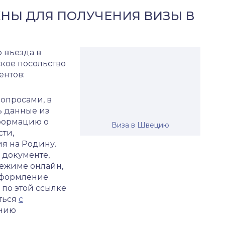
НЫ ДЛЯ ПОЛУЧЕНИЯ ВИЗЫ В
 въезда в
ское посольство
нтов:
вопросами, в
ь данные из
нформацию о
Виза в Швецию
сти,
я на Родину.
 документе,
режиме онлайн,
 Оформление
 а по этой ссылке
ться
с
ению