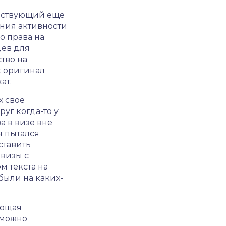
йствующий ещё
ния активности
о права на
цев для
тво на
к оригинал
ат.
х своё
руг когда-то у
а в визе вне
н пытался
ставить
визы с
 текста на
были на каких-
ующая
 можно