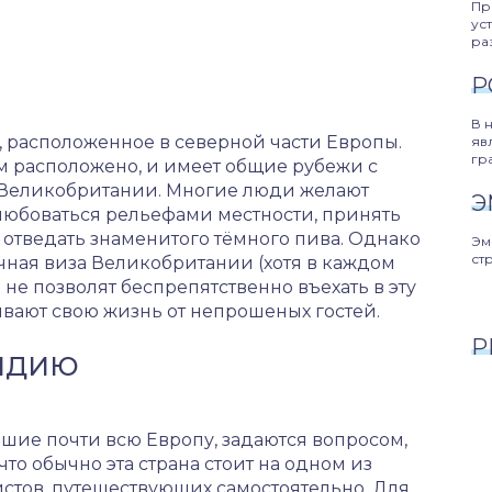
Пр
ус
ра
Р
В 
, расположенное в северной части Европы.
яв
гр
ом расположено, и имеет общие рубежи с
 Великобритании. Многие люди желают
Э
любоваться рельефами местности, принять
 отведать знаменитого тёмного пива. Однако
Эм
ст
чная виза Великобритании (хотя в каждом
не позволят беспрепятственно въехать в эту
ывают свою жизнь от непрошеных гостей.
Р
АНДИЮ
шие почти всю Европу, задаются вопросом,
то обычно эта страна стоит на одном из
истов, путешествующих самостоятельно. Для