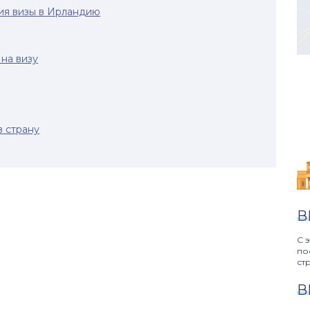
ия визы в Ирландию
на визу
в страну
В
С 
по
ст
В