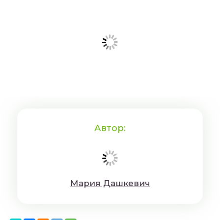
Автор:
Мaрия Дaшкeвич