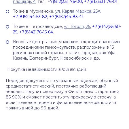
площадь, 4
; тел.: +
7(812)331‑76-00, +7(812)331‑76-01
.
То же в Мурманске,
ул. Карла Маркса, 25А
,
+7(8152)44‑53-82, +7(8152)44‑83-41
.
То же в Петрозаводске,
ул. Гоголя, 25
,
+7(8142)55‑50-
25, +7(8142)76‑15-64.
Визовые центры, выступающие аккредитованными
посредниками генконсульств, расположены в 15
регионах нашей страны, в таких городах, как Уфа,
Казань, Екатеринбург, Новосибирск и др.
Покупка недвижимости в Финляндии
Передав документы по указанным адресам, обычный
среднестатистический, постоянно работающий
человек, получит свою визу в Финляндию с гарантией
85-90% и сможет посетить эту прекрасную страну, а
если позволяет время и финансовые возможности, и
пожить в ней до 90 дней.