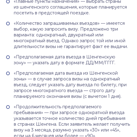
«Главные пункты назначения» — выбрать страны
из шенгенского соглашения, которые планируется
посетить в предстоящей поездке.
«Количество запрашиваемых въездов» — имеется
выбор, какую запросить визу. Предложено три
варианта: однократный, двукратный или
многократный въезд. Однако запрос той или иной
длительности визы не гарантирует факт ее выдачи.
«Предполагаемая дата въезда в Шенгенскую
зону» — указать дату в формате ДД/ММ/ГГГГ.
«Предполагаемая дата выезда из Шенгенской
зоны» — в случае запроса визы на однократный
въезд, следует указать дату выезда по билету, при
запросе многократного въезда — строго дату
планируемого окончания визы (с вычетом 1 дня).
«Продолжительность предполагаемого
пребывания» — при запросе однократной въезда
указывается точное количество дней пребывания
в странах Шенгена. Если заявитель желает получить
визу на 3 месяца, разумно указать «30» или «45»,
если на 6 месяцев или более — «90».