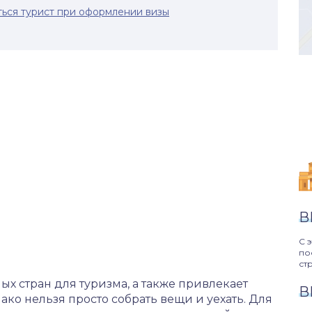
ься турист при оформлении визы
В
С 
по
ст
х стран для туризма, а также привлекает
В
ко нельзя просто собрать вещи и уехать. Для