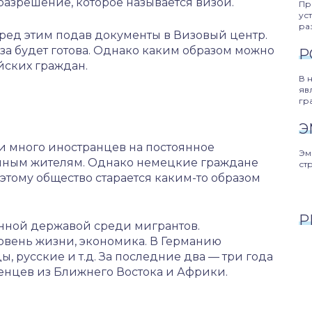
разрешение, которое называется визой.
Пр
ус
ра
еред этим подав документы в Визовый центр.
а будет готова. Однако каким образом можно
Р
йских граждан.
В 
яв
гр
Э
и много иностранцев на постоянное
Эм
ренным жителям. Однако немецкие граждане
ст
оэтому общество старается каким-то образом
Р
анной державой среди мигрантов.
овень жизни, экономика. В Германию
, русские и т.д. За последние два — три года
енцев из Ближнего Востока и Африки.