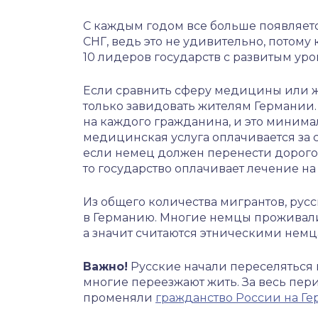
С каждым годом все больше появляетс
СНГ, ведь это не удивительно, потому
10 лидеров государств с развитым ур
Если сравнить сферу медицины или ж
только завидовать жителям Германии. 
на каждого гражданина, и это минима
медицинская услуга оплачивается за с
если немец должен перенести дорого
то государство оплачивает лечение на 
Из общего количества мигрантов, рус
в Германию. Многие немцы проживали
а значит считаются этническими немц
Важно!
Русские начали переселяться в
многие переезжают жить. За весь пер
променяли
гражданство России на Г