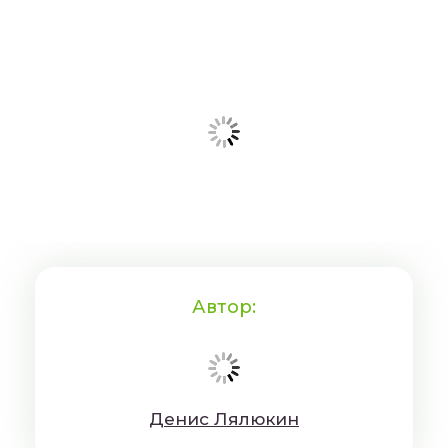
Автор:
Дeниc Лялюкин