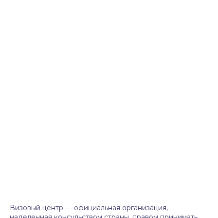
Визовый центр — официальная организация,
наделенная консульством страны, правом принимать