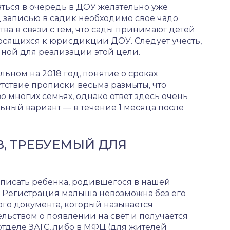
ваться в очередь в ДОУ желательно уже
 записью в садик необходимо своё чадо
тва в связи с тем, что сады принимают детей
носящихся к юрисдикции ДОУ. Следует учесть,
нной для реализации этой цели.
льном на 2018 год, понятие о сроках
утствие прописки весьма размыты, что
 многих семьях, однако ответ здесь очень
ьный вариант — в течение 1 месяца после
, ТРЕБУЕМЫЙ ДЛЯ
описать ребенка, родившегося в нашей
? Регистрация малыша невозможна без его
го документа, который называется
льством о появлении на свет и получается
отделе ЗАГС, либо в МФЦ (для жителей