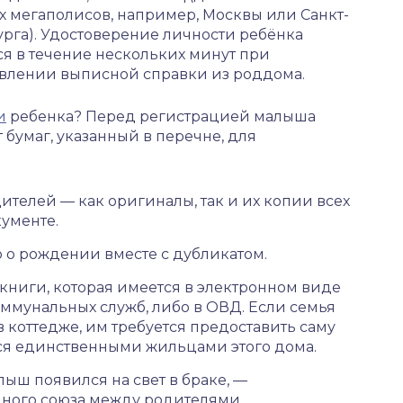
х мегаполисов, например, Москвы или Санкт-
рга). Удостоверение личности ребёнка
я в течение нескольких минут при
влении выписной справки из роддома.
и
ребенка? Перед регистрацией малыша
бумаг, указанный в перечне, для
телей — как оригиналы, так и их копии всех
ументе.
 о рождении вместе с дубликатом.
ниги, которая имеется в электронном виде
ммунальных служб, либо в ОВД. Если семья
 коттедже, им требуется предоставить саму
тся единственными жильцами этого дома.
ыш появился на свет в браке, —
йного союза между родителями.