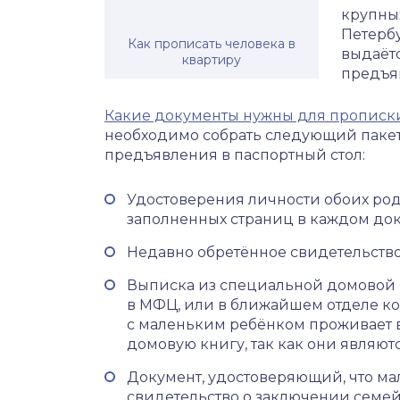
крупны
Петербу
Как прописать человека в
выдаётс
квартиру
предъя
Какие документы нужны для прописк
необходимо собрать следующий пакет 
предъявления в паспортный стол:
Удостоверения личности обоих роди
заполненных страниц в каждом док
Недавно обретённое свидетельство
Выписка из специальной домовой к
в МФЦ, или в ближайшем отделе ко
с маленьким ребёнком проживает в
домовую книгу, так как они являю
Документ, удостоверяющий, что мал
свидетельство о заключении семе