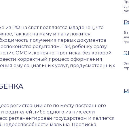
Пр
ус
ра
Р
е из РФ на свет появляется младенец, что
В 
жное, так как на маму и папу ложится
яв
еобходимость получения первых документов
гр
еспокойства родителям. Так, ребёнку сразу
Э
полис ОМС и, конечно, прописка, без которой
ровести корректный процесс оформления
Эм
ения ему социальных услуг, предусмотренных
ст
БЁНКА
Р
сс регистрации его по месту постоянного
 родителей либо одного из них, если
есс регламентирован государством и является
а недееспособности малыша. Прописка