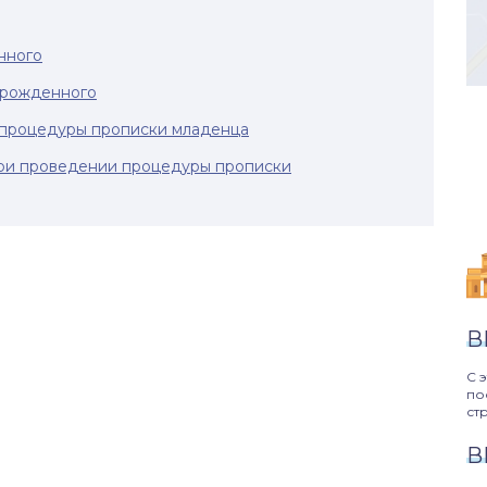
нного
орожденного
 процедуры прописки младенца
ри проведении процедуры прописки
В
С 
по
ст
В