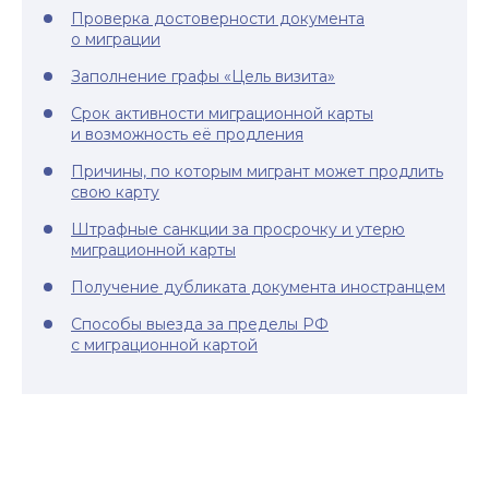
Проверка достоверности документа
о миграции
Заполнение графы «Цель визита»
Срок активности миграционной карты
и возможность её продления
Причины, по которым мигрант может продлить
свою карту
Штрафные санкции за просрочку и утерю
миграционной карты
Получение дубликата документа иностранцем
Способы выезда за пределы РФ
с миграционной картой