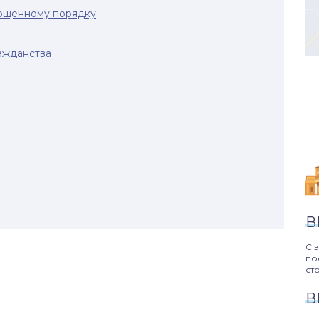
ощенному порядку
ажданства
В
С 
по
ст
В