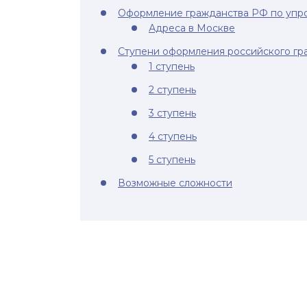
Оформление гражданства РФ по упр
Адреса в Москве
Ступени оформления российского гр
1 ступень
2 ступень
3 ступень
4 ступень
5 ступень
Возможные сложности