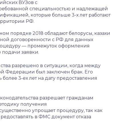
ийских ВУЗов с
ребованной специальностью и надлежащей
ификацией, которые больше 3-х лет работают
ерритории РФ.
ом порядке 2018 обладают белорусы, казахи
ной договоренности с РФ для данных
процедуру — промежуток оформления
 подачи заявки.
тва разрешено в ситуации, когда между
й Федерации был заключен брак. Его
более 3-ех лет на дату предоставления
аконодательства разрешает гражданам
етодику получения
 существенно упрощает процедуру, так как
предоставлять в ФМС документ отказа