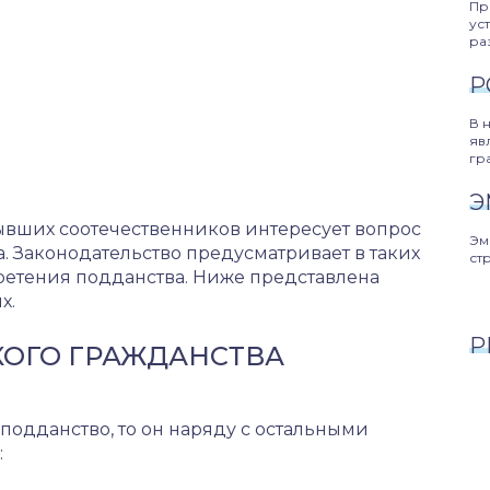
Пр
ус
ра
Р
В 
яв
гр
Э
ывших соотечественников интересует вопрос
Эм
 Законодательство предусматривает в таких
ст
етения подданства. Ниже представлена
х.
Р
ОГО ГРАЖДАНСТВА
подданство, то он наряду с остальными
: