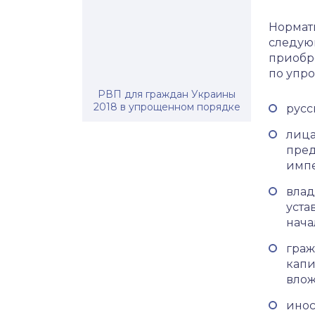
Нормат
следую
приобр
по упр
РВП для граждан Украины
2018 в упрощенном порядке
русс
лица
пред
импе
влад
уста
нача
граж
капи
влож
инос