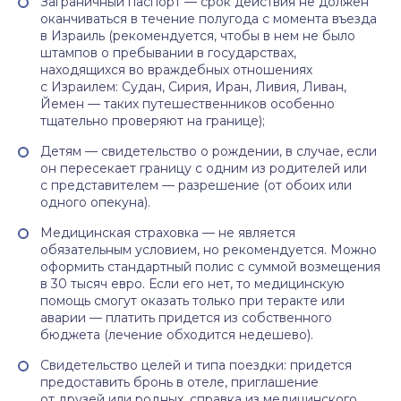
Заграничный паспорт — срок действия не должен
оканчиваться в течение полугода с момента въезда
в Израиль (рекомендуется, чтобы в нем не было
штампов о пребывании в государствах,
находящихся во враждебных отношениях
с Израилем: Судан, Сирия, Иран, Ливия, Ливан,
Йемен — таких путешественников особенно
тщательно проверяют на границе);
Детям — свидетельство о рождении, в случае, если
он пересекает границу с одним из родителей или
с представителем — разрешение (от обоих или
одного опекуна).
Медицинская страховка — не является
обязательным условием, но рекомендуется. Можно
оформить стандартный полис с суммой возмещения
в 30 тысяч евро. Если его нет, то медицинскую
помощь смогут оказать только при теракте или
аварии — платить придется из собственного
бюджета (лечение обходится недешево).
Свидетельство целей и типа поездки: придется
предоставить бронь в отеле, приглашение
от друзей или родных, справка из медицинского