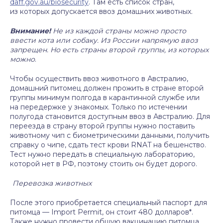
daff.gov.au/biosecurity
. Там есть список стран,
из которых допускается ввоз домашних животных.
Внимание!
Не из каждой страны можно просто
ввести кота или собаку. Из России напрямую ввоз
запрещен. Но есть страны второй группы, из которых
можно
.
Чтобы осуществить ввоз животного в Австралию,
домашний питомец должен прожить в стране второй
группы минимум полгода в карантинной службе или
на передержке у знакомых. Только по истечении
полугода становится доступным ввоз в Австралию. Для
переезда в страну второй группы нужно поставить
животному чип с биометрическими данными, получить
справку о чипе, сдать тест крови RNAT на бешенство.
Тест нужно передать в специальную лабораторию,
которой нет в РФ, поэтому стоить он будет дорого.
Перевозка животных
После этого приобретается специальный паспорт для
питомца — Import Permit, он стоит 480 долларов*.
Также нужно провести общую вакцинацию питомца,