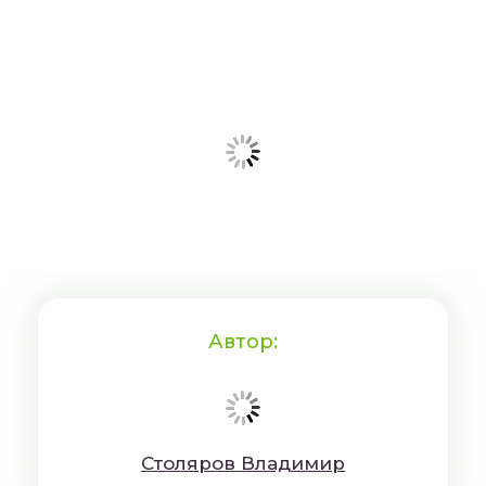
Автор:
Cтoляpoв Влaдимиp