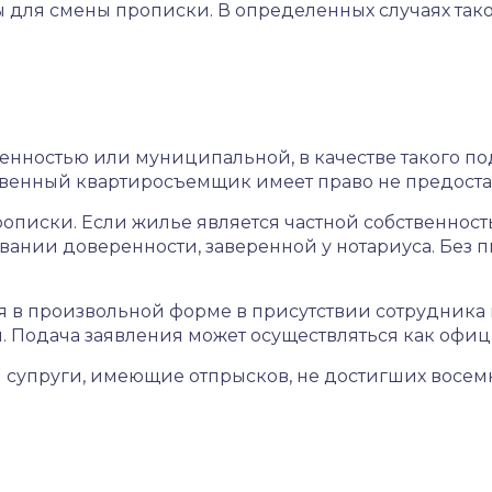
ы для смены прописки. В определенных случаях так
ственностью или муниципальной, в качестве такого 
тственный квартиросъемщик имеет право не предост
иски. Если жилье является частной собственностью
овании доверенности, заверенной у нотариуса. Без
я в произвольной форме в присутствии сотрудника 
одача заявления может осуществляться как официаль
ли супруги, имеющие отпрысков, не достигших восе