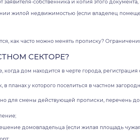
т заявителя-собственника и копия этого документа, 
ании жилой недвижимостью (если владелец помеще
я, как часто можно менять прописку? Ограничений д
СТНОМ СЕКТОРЕ?
е, когда дом находится в черте города, регистрац
, в планах у которого поселиться в частном загор
жно для смены действующей прописки, перечень до
ление;
ешение домовладельца (если жилая площадь чужая
орт;