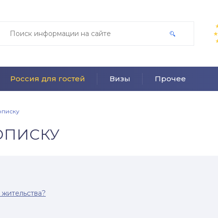
Россия для гостей
Визы
Прочее
описку
ОПИСКУ
 жительства?