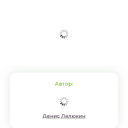
Автор:
Дeниc Лялюкин