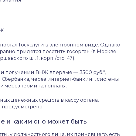
НЖ
портал Госуслуги в электронном виде. Однако
авно придется посетить госорган (в Москве
шавского ш., 1, корп./стр. 47).
ри получении ВНЖ впервые — 3500 руб.*,
 Сбербанка, через интернет-банкинг, системы
и через терминал оплаты.
ых денежных средств в кассу органа,
е предусмотрено.
е и каким оно может быть
яты, у должностного лица, их принявшего, есть