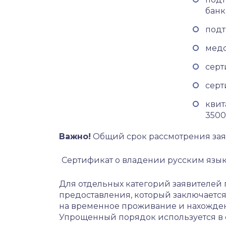
банка
подт
медс
серт
серт
квит
3500
Важно!
Общий срок рассмотрения заяв
Сертификат о владении русским язы
Для отдельных категорий заявителе
предоставления, который заключается
на временное проживание и нахожден
Упрощенный порядок используется в