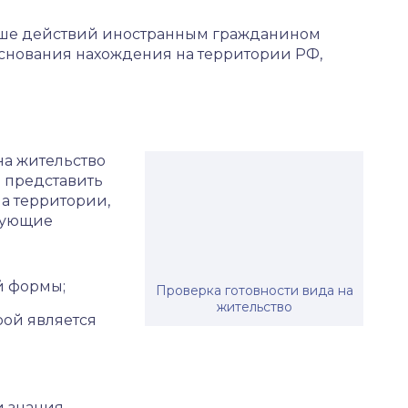
ыше действий иностранным гражданином
основания нахождения на территории РФ,
на жительство
и представить
а территории,
едующие
й формы;
Проверка готовности вида на
жительство
рой является
и знания