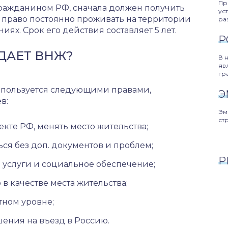
Пр
ражданином РФ, сначала должен получить
ус
т право постоянно проживать на территории
ра
иях. Срок его действия составляет 5 лет.
Р
ДАЕТ ВНЖ?
В 
яв
гр
, пользуется следующими правами,
Э
в:
Эм
ст
екте РФ, менять место жительства;
ся без доп. документов и проблем;
Р
услуги и социальное обеспечение;
в качестве места жительства;
тном уровне;
ения на въезд в Россию.