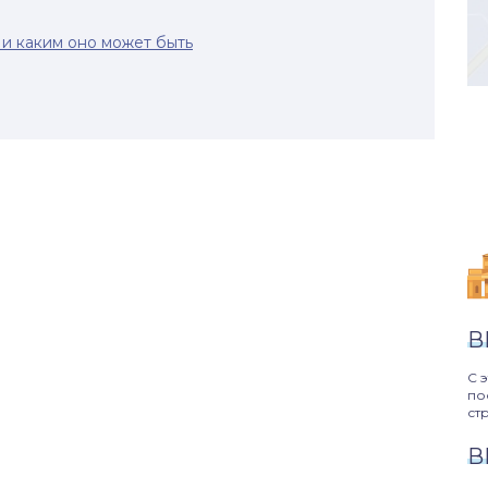
и каким оно может быть
В
С 
по
ст
В