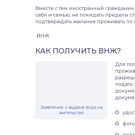
Вместе с тем иностранный гражданин 
себя и семью, не покидать пределы с
подтверждать желание проживать по в
ВНЖ
КАК ПОЛУЧИТЬ ВНЖ?
Для по
прожива
разреш
подать
докумен
докумен
Заявление о выдаче вида на
удос
жительство
фото
подт