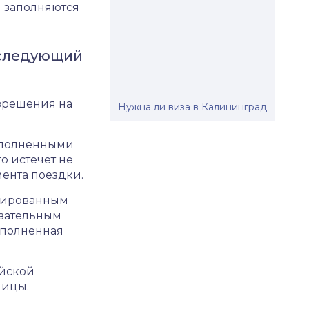
 заполняются
 следующий
зрешения на
Нужна ли виза в Калининград
аполненными
о истечет не
мента поездки.
нтированным
язательным
аполненная
ийской
ницы.