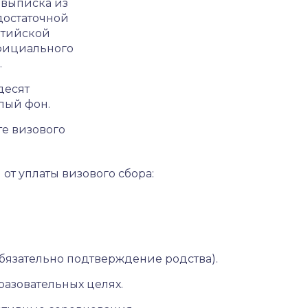
 выписка из
 достаточной
лтийской
официального
.
десят
лый фон.
те визового
от уплаты визового сбора:
бязательно подтверждение родства).
разовательных целях.