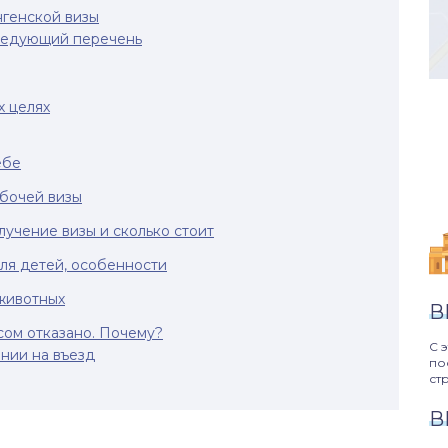
нгенской визы
ледующий перечень
х целях
ебе
бочей визы
учение визы и сколько стоит
я детей, особенности
животных
В
сом отказано. Почему?
С 
нии на въезд
по
ст
В