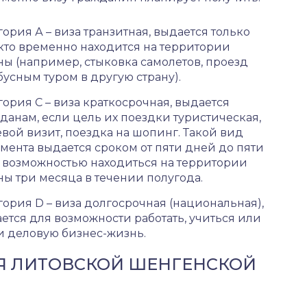
гория А – виза транзитная, выдается только
 кто временно находится на территории
ны (например, стыковка самолетов, проезд
бусным туром в другую страну).
гория С – виза краткосрочная, выдается
данам, если цель их поездки туристическая,
евой визит, поездка на шопинг. Такой вид
мента выдается сроком от пяти дней до пяти
с возможностью находиться на территории
ны три месяца в течении полугода.
гория D – виза долгосрочная (национальная),
ется для возможности работать, учиться или
и деловую бизнес-жизнь.
Я ЛИТОВСКОЙ ШЕНГЕНСКОЙ