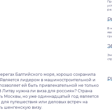
Пр
ус
ра
Р
В 
яв
гр
Э
Эм
ст
ерегах Балтийского моря, хорошо сохранила
Р
. Является лидером в машиностроительной и
позволяет ей быть привлекательной не только
 В Литву нужна ли виза для россиян? Страна
ть Москвы, но уже одиннадцатый год является
 для путешествия или деловых встреч на
ь шенгенскую визу.