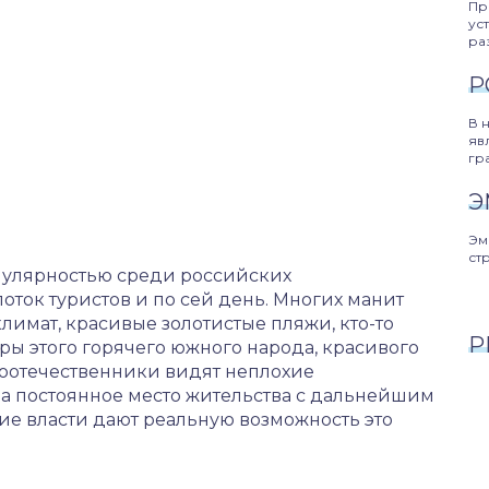
Пр
ус
ра
Р
В 
яв
гр
Э
Эм
ст
опулярностью среди российских
оток туристов и по сей день. Многих манит
имат, красивые золотистые пляжи, кто-то
Р
ры этого горячего южного народа, красивого
соотечественники видят неплохие
 на постоянное место жительства с дальнейшим
ие власти дают реальную возможность это