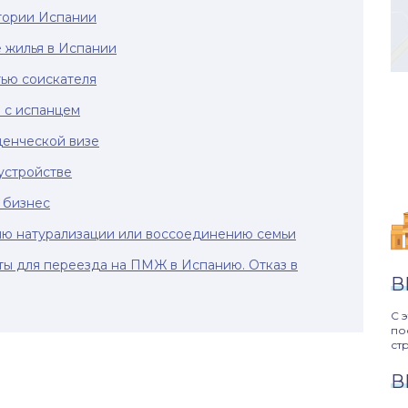
тории Испании
 жилья в Испании
тью соискателя
 с испанцем
денческой визе
устройстве
 бизнес
лю натурализации или воссоединению семьи
ты для переезда на ПМЖ в Испанию. Отказ в
В
С 
по
ст
В