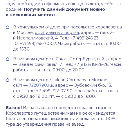
году необходимо оформлять ещё до вылета, у себя на
родине.
Получить данный документ можно
в нескольких местах:
В консульском отделе при посольстве королевства
в Москве,
официальный портал,
адрес — пер. 2-
й Неопалимовский, 4. Тел.: +7(499)245-23-
10, +7(499)245-70-07. Часы работы — пн.-пт. с 10:00
до 15:30.
В визовом центре в Санкт-Петербурге,
сайт
, адрес
— Введенский канал, 7. Тел.: +7(812)418-26-26. Часы
работы — пн.-пт. с 09:00 до 20:00.
В визовом центре Falcon Company в Москве,
сайт —
7220790.ru/
, адрес — Зубовский б-р, 13,
стр. 1. Тел.: +7(499)722-07-90. Часы работы — пн.-чт.
с 09:30 до 18:00, пт. — с 09:30 до 16:00.
Важно!
Из-за высокого процента отказов в визе в
Королевство путешественникам не рекомендуется
брать невозвратные авиабилеты и оплачивать 100%
тура до утверждения права на въезд.