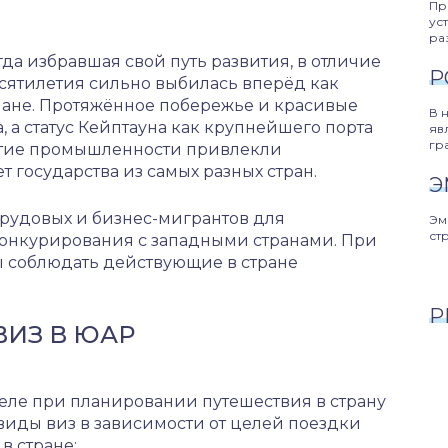
Пр
ус
ра
а избравшая свой путь развития, в отличие
Р
сятилетия сильно выбилась вперёд как
лане. Протяжённое побережье и красивые
В 
 а статус Кейптауна как крупнейшего порта
яв
гр
итие промышленности привлекли
государства из самых разных стран.
Э
трудовых и бизнес-мигрантов для
Эм
ст
онкурирования с западными странами. При
ны соблюдать действующие в стране
Р
ВИЗ В ЮАР
теле при планировании путешествия в страну
виды виз в зависимости от целей поездки
в стране: