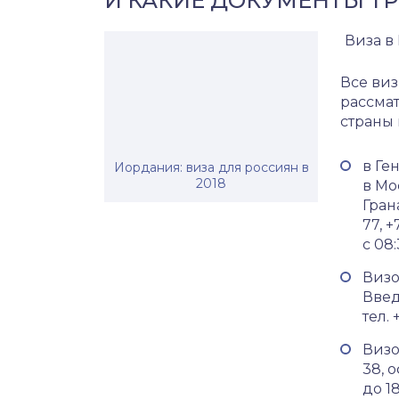
И КАКИЕ ДОКУМЕНТЫ Т
Виза в
Все виз
рассма
страны 
в Ге
Иордания: виза для россиян в
2018
в Мо
Грана
77, 
с 08:
Визо
Введ
тел. 
Визо
38, о
до 18