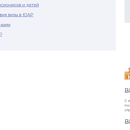
нсионеров и детей
вия визы в ЮАР
тными
Р
В
С 
по
ст
В