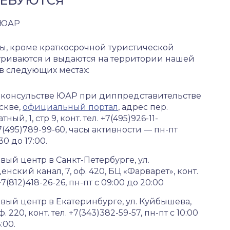
РЕБУЮТСЯ
 ЮАР
ы, кроме краткосрочной туристической
триваются и выдаются на территории нашей
в следующих местах:
нконсульстве ЮАР при диппредставительстве
скве,
официальный портал
, адрес пер.
тный, 1, стр 9, конт. тел. +7(495)926-11-
+7(495)789-99-60, часы активности — пн-пт
30 до 17:00.
вый центр в Санкт-Петербурге, ул.
енский канал, 7, оф. 420, БЦ «Фарварет», конт.
+7(812)418-26-26, пн-пт с 09:00 до 20:00
вый центр в Екатеринбурге, ул. Куйбышева,
ф. 220, конт. тел. +7(343)382-59-57, пн-пт с 10:00
:00.