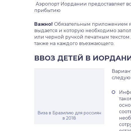
Аэропорт Иордании предоставляет во
прибытию
Важно!
Обязательным приложением яв
выдается и которую необходимо запол
или черной ручкой печатным текстом 
также на каждого въезжающего.
ВВОЗ ДЕТЕЙ В ИОРДАН
Вариан
следую
Инфо
тако
осно
соот
Виза в Бразилию для россиян
необ
в 2018
сотр
оста