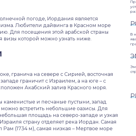
Пр
ус
ра
солнечной погоде, Иордания является
Р
ризма. Любители дайвинга в Красном море
ию. Для посещения этой арабской страны
В 
я визы которой можно узнать ниже.
яв
гр
И
Э
Эм
ст
ке, гранича на севере с Сирией, восточная
западе граничит с Израилем, а на юге – с
сположен Акабский залив Красного моря.
Р
ы каменистые и песчаные пустыни, запад
а можно встретить небольшие оазисы. Для
ебольшая площадь на северо-западе и узкая
Израиля страну отделяет река Иордан. Самая
 Рам (1734 м), самая низкая – Мертвое море