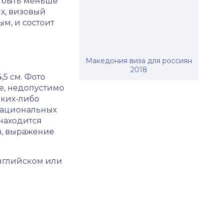
н быть меньше
ях, визовый
м, и состоит
Македония виза для россиян
2018
,5 см. Фото
е, недопустимо
аких-либо
национальных
 находится
в, выражение
английском или