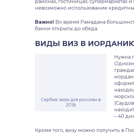
районах, гостиницах, супермаркетах и
невозможно использование кредитных
Важно!
Во время Рамадана большинств
банки открыты до обеда.
ВИДЫ ВИЗ В ИОРДАНИЮ 
Нужна л
Однозна
граждан
иорданс
оформл
находящ
морской
Сербия: виза для россиян в
(Саудов
2018
находит
– 40 ди
Кроме того, визу можно получить в По