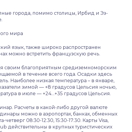
пные города, помимо столицы, Ирбид и Эз-
.
кого мира
кий язык, также широко распространен
нах можно встретить французскую речь.
ься своим благоприятным средиземноморским
ещаемой в течение всего года. Осадки здесь
ель. Наиболее низкая температура – в январе,
оказатели зимой — +8 градусов Цельсия ночью,
ратура в июле — +24…+35 градусов Цельсия.
нар. Расчеты в какой-либо другой валюте
динары можно в аэропортах, банках, обменных
четверг 08:30-12:30, 15:30-17:30. Карты Visa,
 Club действительны в крупных туристических