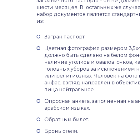
заграничного паспорта – он не долже
шести месяцев. В остальных же случа
набор документов является стандартны
из:
Загран.паспорт.
Цветная фотография размером 3,5х4
должно быть сделано на белом фон
наличие уголков и овалов, очков, к
головных уборов за исключением 
или религиозных. Человек на фото
анфас, взгляд направлен в объекти
лица нейтральное.
Опросная анкета, заполненная на 
арабском языках.
Обратный билет.
Бронь отеля.