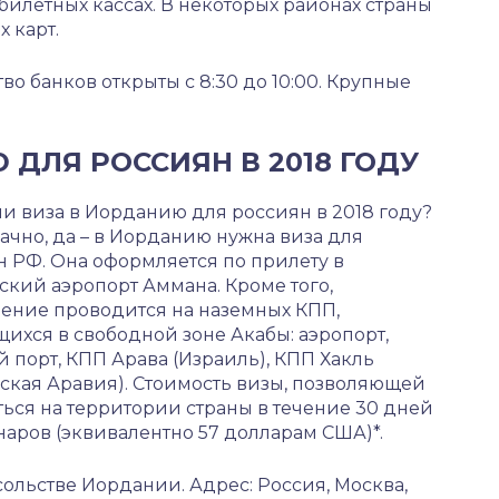
 билетных кассах. В некоторых районах страны
 карт.
о банков открыты с 8:30 до 10:00. Крупные
ДЛЯ РОССИЯН В 2018 ГОДУ
и виза в Иорданию для россиян в 2018 году?
чно, да – в Иорданию нужна виза для
 РФ. Она оформляется по прилету в
кий аэропорт Аммана. Кроме того,
ение проводится на наземных КПП,
ихся в свободной зоне Акабы: аэропорт,
 порт, КПП Арава (Израиль), КПП Хакль
ская Аравия). Стоимость визы, позволяющей
ься на территории страны в течение 30 дней
наров (эквивалентно 57 долларам США)*.
сольстве Иордании. Адрес: Россия, Москва,