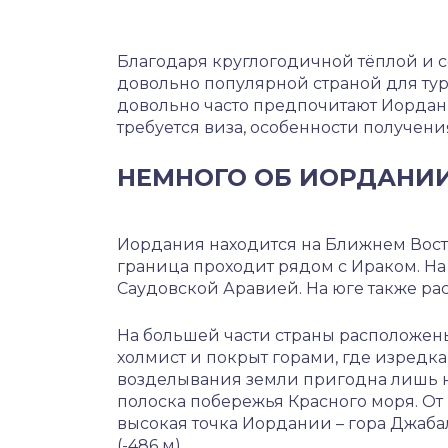
Благодаря круглогодичной тёплой и 
довольно популярной страной для ту
довольно часто предпочитают Иордан
требуется виза, особенности получени
НЕМНОГО ОБ ИОРДАНИ
Иордания находится на Ближнем Восто
граница проходит рядом с Ираком. На 
Саудовской Аравией. На юге также ра
На большей части страны расположен
холмист и покрыт горами, где изредк
возделывания земли пригодна лишь н
полоска побережья Красного моря. От 
высокая точка Иордании – гора Джабал
(-486 м).