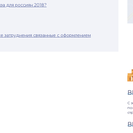
за для россиян 2018?
все затруднения связанные с оформлением
В
С 
по
ст
В