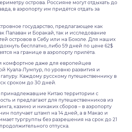
риметру острова. Россияне могут отдыхать до
авда, в аэропорту им придётся отдать за
тровное государство, предлагающее как
ак Палаван и Боракай, так и исследование
ей островов в Себу или на Бохоле. Для наших
дохнуть бесплатно, либо 59 дней по цене 62$
вятся на границе в аэропорту прилёта.
 и комфортное даже для европейцев
ой Куала-Лумпур, по уровню развития и
гапуру. Каждому русскому путешественнику в
ск сроком до 30 дней.
да принадлежавшие Китаю территории с
ость и предлагают для путешественников из
нга, казино и никаких сборов – в аэропорту
ин получает штамп на 14 дней, а в Макао и
имает тургруппы без разрешения на срок до 21
епродолжительного отпуска.