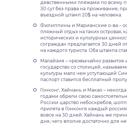
девственными пляжами по всему пе
30 сут без права на проживание, пр
въездной штамп 20$ на человека.
Филиппины и Марианские о-ва – ос
пляжный отдых на таких островах, к
исторических и культурных ценност
сограждан предлагается 30 дней от
на каждого туриста. Оба штампа ста
Малайзия – чрезвычайно развитое
государство со столицей, называем
культуры мало чем уступающей Син
паспорт ставится бесплатный пропу
Гонконг, Хайнань и Макао – неког
годами обрели свою самостоятельн
России царство небоскрёбов, шоппи
прилёта в Гонконге каждый россиян
вовсе на 30 дней. Хайнань же прин
дня, чего вполне достаточно для н