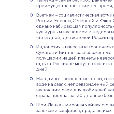
Таиланд – самая распространённая
преимущественно в зимнее время, гд
Вьетнам – социалистическая вотчин
России, Европы, Северной и Южной А
однако набирающая популярность 
культурным наследием и недорогим
(до 15 дней) для жителей России пр
Индонезия – известные тропические
Суматра и Бинтан, расположенные 
полушарии нашей планеты невероя
отдыха. Россияне могут позволить с
дней.
Мальдивы – роскошные отели, сост
воде на сваях, непревзойдённый с
настоящим раем для любителей уеди
страна предлагает 30-дневное без
Шри-Ланка – мировая чайная столи
залежами сапфиров, продающихся 