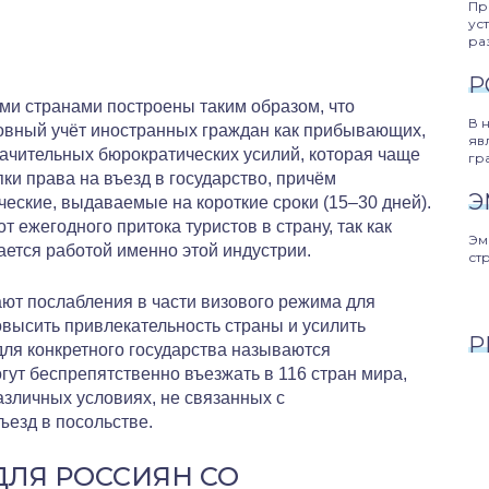
Пр
ус
ра
Р
и странами построены таким образом, что
В 
ловный учёт иностранных граждан как прибывающих,
яв
начительных бюрократических усилий, которая чаще
гр
ки права на въезд в государство, причём
Э
еские, выдаваемые на короткие сроки (15–30 дней).
т ежегодного притока туристов в страну, так как
Эм
ается работой именно этой индустрии.
ст
лают послабления в части визового режима для
овысить привлекательность страны и усилить
Р
для конкретного государства называются
гут беспрепятственно въезжать в 116 стран мира,
азличных условиях, не связанных с
езд в посольстве.
ДЛЯ РОССИЯН СО