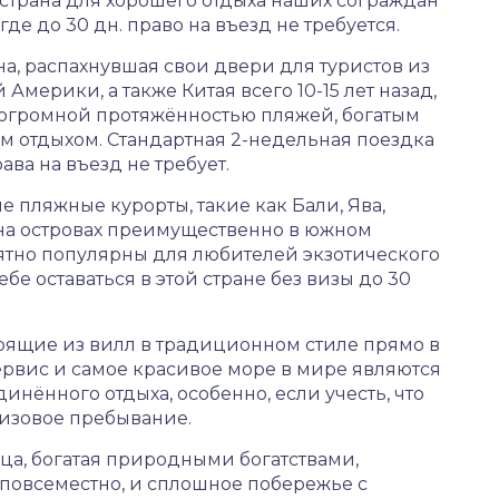
 страна для хорошего отдыха наших сограждан
е до 30 дн. право на въезд не требуется.
а, распахнувшая свои двери для туристов из
мерики, а также Китая всего 10-15 лет назад,
огромной протяжённостью пляжей, богатым
 отдыхом. Стандартная 2-недельная поездка
ава на въезд не требует.
 пляжные курорты, такие как Бали, Ява,
на островах преимущественно в южном
тно популярны для любителей экзотического
ебе оставаться в этой стране без визы до 30
оящие из вилл в традиционном стиле прямо в
ервис и самое красивое море в мире являются
нённого отдыха, особенно, если учесть, что
визовое пребывание.
ца, богатая природными богатствами,
повсеместно, и сплошное побережье с