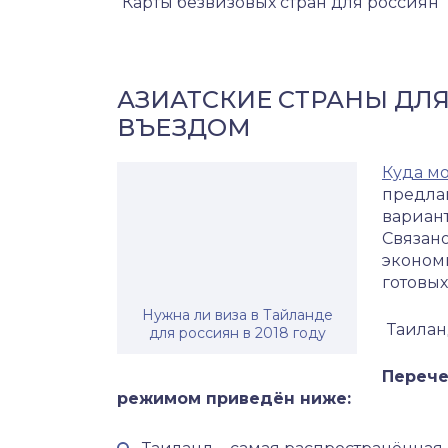
Карты безвизовых стран для россиян
АЗИАТСКИЕ СТРАНЫ ДЛ
ВЪЕЗДОМ
Куда мо
предла
вариант
Связано
экономи
готовых
Нужна ли виза в Тайланде
Таила
для россиян в 2018 году
Перече
режимом приведён ниже: