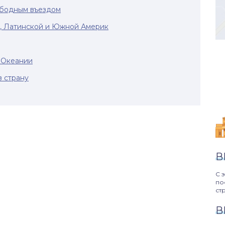
ободным въездом
й, Латинской и Южной Америк
и Океании
в страну
В
С 
по
ст
В