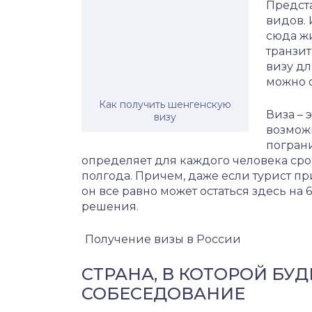
Предст
видов. 
сюда ж
транзит
визу дл
можно о
Как получить шенгенскую
Виза – 
визу
возможн
пограни
определяет для каждого человека срок
полгода. Причем, даже если турист п
он все равно может остаться здесь на
решения.
Получение визы в России
СТРАНА, В КОТОРОЙ БУ
СОБЕСЕДОВАНИЕ