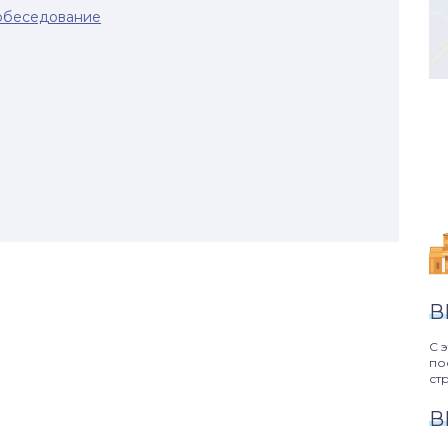
собеседование
В
С 
по
ст
В