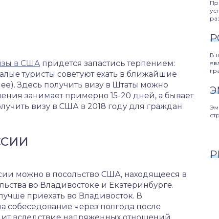
Пр
ус
ра
Р
В 
изы в США
придется запастись терпением:
яв
гр
валые туристы советуют ехать в ближайшие
лее). Здесь получить визу в Штаты можно
Э
ения занимает примерно 15-20 дней, а бывает
получить визу в США в 2018 году для граждан
Эм
ст
ССИИ
Р
сии можно в посольство США, находящееся в
льства во Владивостоке и Екатеринбурге.
лучше приехать во Владивосток. В
а собеседование через полгода после
одит вследствие напряженных отношений