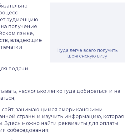
бязательно
Процесс
ает аудиенцию
 на получение
йском языке,
ьств, владеющие
тпечатки
Куда легче всего получить
шенгенскую визу
для подачи
ывать, насколько легко туда добираться и на
аться;
ый сайт, занимающийся американскими
анной страны и изучить информацию, которая
. Здесь можно найти реквизиты для оплаты
ния собеседования;