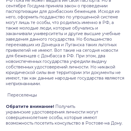
РФ пока не может выдать им свои паспорта. Но в
сентябре Госдума приняла закон о проведении
паспортизации для донбасских беженцев. Исходя из
него, оформить подданство по упрощенной системе
могут лишь те особы, что родились именно в РФ, а
также молодые люди, которые обучались и
заканчивали университеты и другие высшие учебные
заведения данного государства. Но большинство
переехавших из Донецка и Луганска таких льготных
привилегий не имеют. Вот такие на сегодня новости
для беженцев с Донбасса в РФ. При этом, два
новоиспеченных государства учредили выдачу
собственных удостоверений личности. Но никакой
юридической силы вне территории эти документы не
имеют, так как данные народные государства являются
непризнанными.
Переселенцы
Обратите внимание!
Получить
украинские удостоверения личности могут
совершеннолетние особы, которые имеют
возможность посетить консульство в Ростове-на Дону.